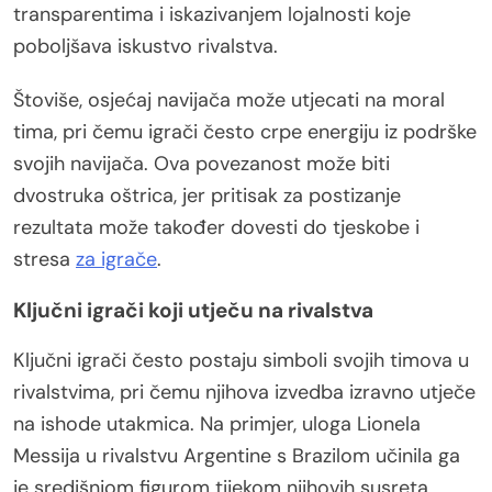
transparentima i iskazivanjem lojalnosti koje
poboljšava iskustvo rivalstva.
Štoviše, osjećaj navijača može utjecati na moral
tima, pri čemu igrači često crpe energiju iz podrške
svojih navijača. Ova povezanost može biti
dvostruka oštrica, jer pritisak za postizanje
rezultata može također dovesti do tjeskobe i
stresa
za igrače
.
Ključni igrači koji utječu na rivalstva
Ključni igrači često postaju simboli svojih timova u
rivalstvima, pri čemu njihova izvedba izravno utječe
na ishode utakmica. Na primjer, uloga Lionela
Messija u rivalstvu Argentine s Brazilom učinila ga
je središnjom figurom tijekom njihovih susreta.