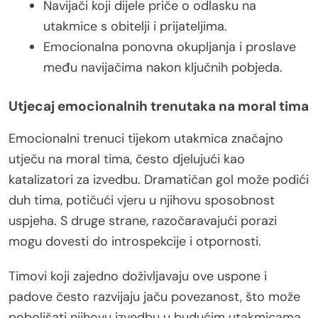
Navijači koji dijele priče o odlasku na
utakmice s obitelji i prijateljima.
Emocionalna ponovna okupljanja i proslave
među navijačima nakon ključnih pobjeda.
Utjecaj emocionalnih trenutaka na moral tima
Emocionalni trenuci tijekom utakmica značajno
utječu na moral tima, često djelujući kao
katalizatori za izvedbu. Dramatičan gol može podići
duh tima, potičući vjeru u njihovu sposobnost
uspjeha. S druge strane, razočaravajući porazi
mogu dovesti do introspekcije i otpornosti.
Timovi koji zajedno doživljavaju ove uspone i
padove često razvijaju jaču povezanost, što može
poboljšati njihovu izvedbu u budućim utakmicama.