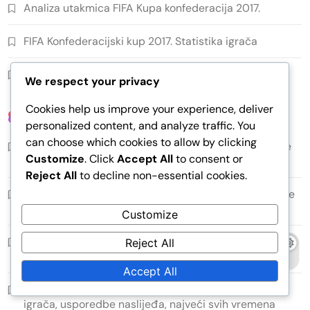
Analiza utakmica FIFA Kupa konfederacija 2017.
FIFA Konfederacijski kup 2017. Statistika igrača
FIFA Kup konfederacija 2017 Strategije timova
We respect your privacy
Cookies help us improve your experience, deliver
Nedavne Objave
personalized content, and analyze traffic. You
can choose which cookies to allow by clicking
FIFA Konfederacijski kup 2017: Razvoj igrača, karijerne
Customize
. Click
Accept All
to consent or
putanje, budući izgledi
Reject All
to decline non-essential cookies.
FIFA Konfederacijski kup 2017: Utjecaj vremena, Stanje
terena, Umor igrača
Customize
FIFA Konfederacijski kup 2017: Identitet momčadi,
Reject All
Marka nogometa, Kulturni utjecaji
Accept All
FIFA Konfederacijski kup 2017: Povijesne izvedbe
igrača, usporedbe naslijeđa, najveći svih vremena