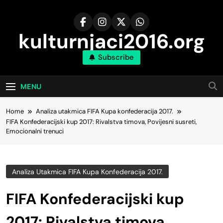
Skip
to
content
kulturnjaci2016.org
Subscribe
MENU
Home
Analiza utakmica FIFA Kupa konfederacija 2017.
FIFA Konfederacijski kup 2017: Rivalstva timova, Povijesni susreti,
Emocionalni trenuci
Analiza Utakmica FIFA Kupa Konfederacija 2017.
FIFA Konfederacijski kup
2017: Rivalstva timova,