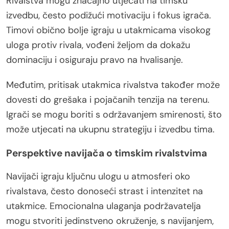
Rivalstva mogu značajno utjecati na timsku
izvedbu, često podižući motivaciju i fokus igrača.
Timovi obično bolje igraju u utakmicama visokog
uloga protiv rivala, vođeni željom da dokažu
dominaciju i osiguraju pravo na hvalisanje.
Međutim, pritisak utakmica rivalstva također može
dovesti do grešaka i pojačanih tenzija na terenu.
Igrači se mogu boriti s održavanjem smirenosti, što
može utjecati na ukupnu strategiju i izvedbu tima.
Perspektive navijača o timskim rivalstvima
Navijači igraju ključnu ulogu u atmosferi oko
rivalstava, često donoseći strast i intenzitet na
utakmice. Emocionalna ulaganja podržavatelja
mogu stvoriti jedinstveno okruženje, s navijanjem,