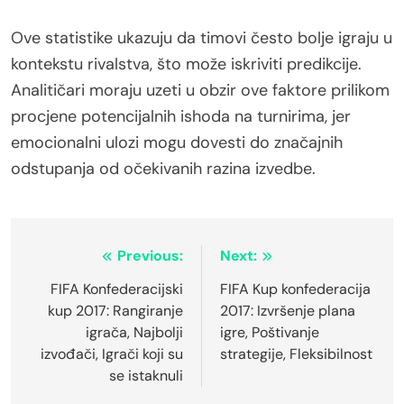
Ove statistike ukazuju da timovi često bolje igraju u
kontekstu rivalstva, što može iskriviti predikcije.
Analitičari moraju uzeti u obzir ove faktore prilikom
procjene potencijalnih ishoda na turnirima, jer
emocionalni ulozi mogu dovesti do značajnih
odstupanja od očekivanih razina izvedbe.
Post
Previous:
Next:
navigation
FIFA Konfederacijski
FIFA Kup konfederacija
kup 2017: Rangiranje
2017: Izvršenje plana
igrača, Najbolji
igre, Poštivanje
izvođači, Igrači koji su
strategije, Fleksibilnost
se istaknuli