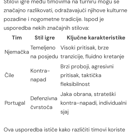
Stilovi igre među timovima na turniru mogu se
značajno razlikovati, odražavajući njihove kulturne
pozadine i nogometne tradicije. Ispod je
usporedba nekih značajnih stilova:
Tim
Stil igre
Ključne karakteristike
Temeljeno
Visoki pritisak, brze
Njemačka
na posjedu
tranzicije, fluidno kretanje
Brzi proboji, agresivni
Kontra-
Čile
pritisak, taktička
napad
fleksibilnost
Jaka obrana, strateški
Defenzivna
Portugal
kontra-napadi, individualni
čvrstoća
sjaj
Ova usporedba ističe kako različiti timovi koriste