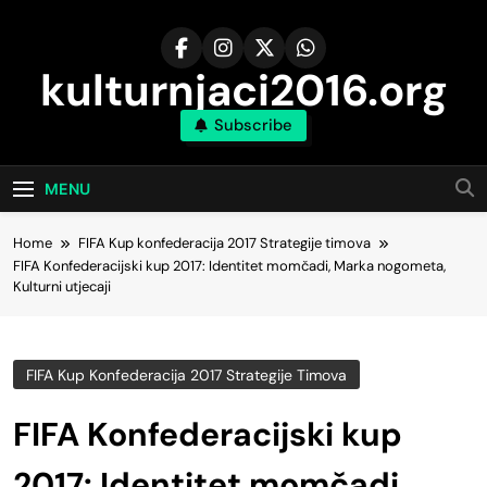
Skip
to
content
kulturnjaci2016.org
Subscribe
MENU
Home
FIFA Kup konfederacija 2017 Strategije timova
FIFA Konfederacijski kup 2017: Identitet momčadi, Marka nogometa,
Kulturni utjecaji
FIFA Kup Konfederacija 2017 Strategije Timova
FIFA Konfederacijski kup
2017: Identitet momčadi,