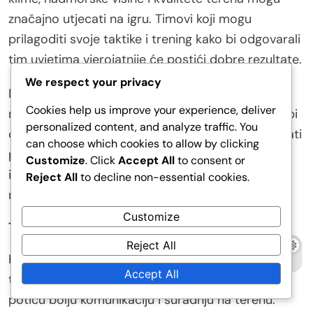
značajno utjecati na igru. Timovi koji mogu
prilagoditi svoje taktike i trening kako bi odgovarali
tim uvjetima vjerojatnije će postići dobre rezultate.
We respect your privacy
Na primjer, tim koji igra u vrućoj klimi može se
Cookies help us improve your experience, deliver
morati fokusirati na hidrataciju i izdržljivost, dok bi
personalized content, and analyze traffic. You
oni na višim nadmorskim visinama mogli zahtijevati
can choose which cookies to allow by clicking
prilagodbe u svom treningu kako bi izgradili
Customize
. Click
Accept All
to consent or
izdržljivost. Razumijevanje ovih okolišnih faktora
Reject All
to decline non-essential cookies.
može pružiti konkurentsku prednost.
Customize
Tim kemija
Reject All
Kemija tima kritična je komponenta uspjeha na
Accept All
turniru. Jaki međuljudski odnosi među igračima
potiču bolju komunikaciju i suradnju na terenu.