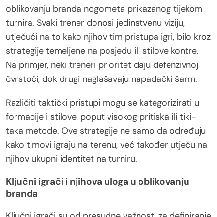
oblikovanju branda nogometa prikazanog tijekom
turnira. Svaki trener donosi jedinstvenu viziju,
utječući na to kako njihov tim pristupa igri, bilo kroz
strategije temeljene na posjedu ili stilove kontre.
Na primjer, neki treneri prioritet daju defenzivnoj
čvrstoći, dok drugi naglašavaju napadački šarm.
Različiti taktički pristupi mogu se kategorizirati u
formacije i stilove, poput visokog pritiska ili tiki-
taka metode. Ove strategije ne samo da određuju
kako timovi igraju na terenu, već također utječu na
njihov ukupni identitet na turniru.
Ključni igrači i njihova uloga u oblikovanju
branda
Ključni igrači su od presudne važnosti za definiranje