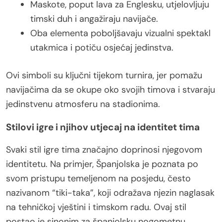
Maskote, poput lava za Englesku, utjelovljuju
timski duh i angažiraju navijače.
Oba elementa poboljšavaju vizualni spektakl
utakmica i potiču osjećaj jedinstva.
Ovi simboli su ključni tijekom turnira, jer pomažu
navijačima da se okupe oko svojih timova i stvaraju
jedinstvenu atmosferu na stadionima.
Stilovi igre i njihov utjecaj na identitet tima
Svaki stil igre tima značajno doprinosi njegovom
identitetu. Na primjer, Španjolska je poznata po
svom pristupu temeljenom na posjedu, često
nazivanom “tiki-taka”, koji odražava njezin naglasak
na tehničkoj vještini i timskom radu. Ovaj stil
postao je sinonim za španjolsku nogometnu