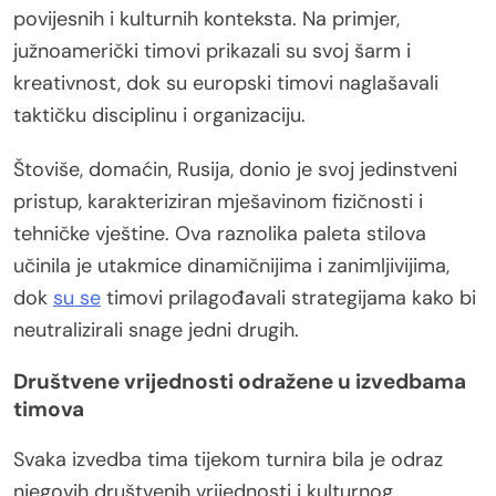
povijesnih i kulturnih konteksta. Na primjer,
južnoamerički timovi prikazali su svoj šarm i
kreativnost, dok su europski timovi naglašavali
taktičku disciplinu i organizaciju.
Štoviše, domaćin, Rusija, donio je svoj jedinstveni
pristup, karakteriziran mješavinom fizičnosti i
tehničke vještine. Ova raznolika paleta stilova
učinila je utakmice dinamičnijima i zanimljivijima,
dok
su se
timovi prilagođavali strategijama kako bi
neutralizirali snage jedni drugih.
Društvene vrijednosti odražene u izvedbama
timova
Svaka izvedba tima tijekom turnira bila je odraz
njegovih društvenih vrijednosti i kulturnog