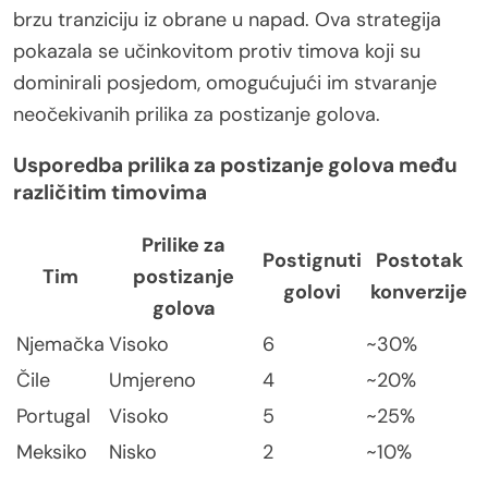
brzu tranziciju iz obrane u napad. Ova strategija
pokazala se učinkovitom protiv timova koji su
dominirali posjedom, omogućujući im stvaranje
neočekivanih prilika za postizanje golova.
Usporedba prilika za postizanje golova među
različitim timovima
Prilike za
Postignuti
Postotak
Tim
postizanje
golovi
konverzije
golova
Njemačka
Visoko
6
~30%
Čile
Umjereno
4
~20%
Portugal
Visoko
5
~25%
Meksiko
Nisko
2
~10%