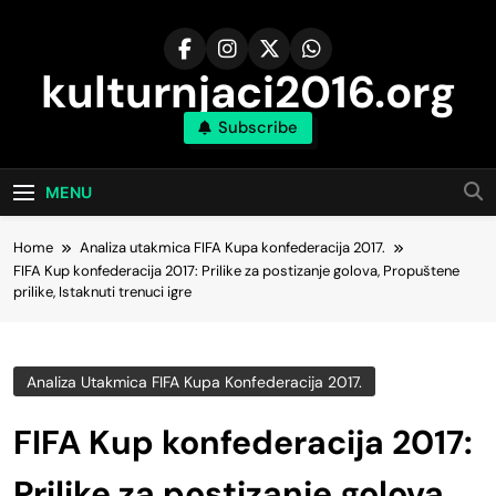
Skip
to
content
kulturnjaci2016.org
Subscribe
MENU
Home
Analiza utakmica FIFA Kupa konfederacija 2017.
FIFA Kup konfederacija 2017: Prilike za postizanje golova, Propuštene
prilike, Istaknuti trenuci igre
Analiza Utakmica FIFA Kupa Konfederacija 2017.
FIFA Kup konfederacija 2017:
Prilike za postizanje golova,