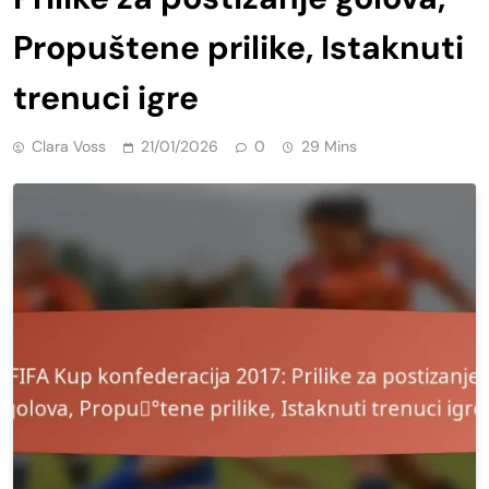
Propuštene prilike, Istaknuti
trenuci igre
Clara Voss
21/01/2026
0
29 Mins