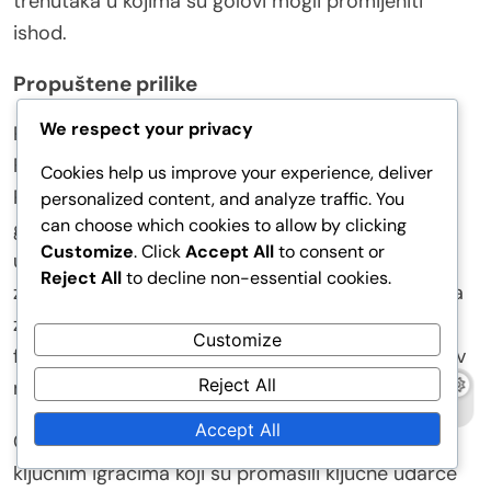
trenutaka u kojima su golovi mogli promijeniti
ishod.
Propuštene prilike
We respect your privacy
Propuštene prilike bile su ponavljajuća tema na
FIFA Konfederacijskom kupu 2017. Timovi poput
Cookies help us improve your experience, deliver
Portugala imali su nekoliko prilika za postizanje
personalized content, and analyze traffic. You
can choose which cookies to allow by clicking
golova, uključujući jedanaesterce i otvorene
Customize
. Click
Accept All
to consent or
udarce, ali su često nedostajali preciznosti u
Reject All
to decline non-essential cookies.
završavanju. Ova nemogućnost pretvaranja prilika
za postizanje golova u golove dovela je do
Customize
frustrirajućih utakmica i na kraju utjecala na njihov
Reject All
napredak na turniru.
Accept All
Čile se također suočio s sličnim izazovima, s
ključnim igračima koji su promašili ključne udarce