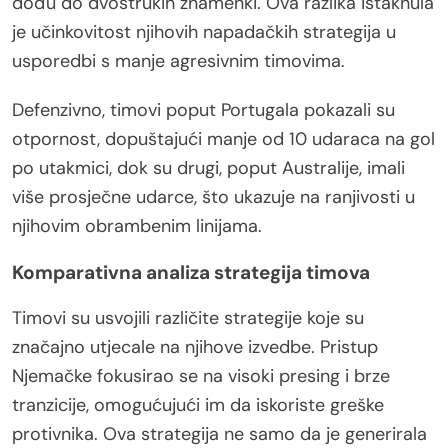
dođu do dvostrukih znamenki. Ova razlika istaknula
je učinkovitost njihovih napadačkih strategija u
usporedbi s manje agresivnim timovima.
Defenzivno, timovi poput Portugala pokazali su
otpornost, dopuštajući manje od 10 udaraca na gol
po utakmici, dok su drugi, poput Australije, imali
više prosječne udarce, što ukazuje na ranjivosti u
njihovim obrambenim linijama.
Komparativna analiza strategija timova
Timovi su usvojili različite strategije koje su
značajno utjecale na njihove izvedbe. Pristup
Njemačke fokusirao se na visoki presing i brze
tranzicije, omogućujući im da iskoriste greške
protivnika. Ova strategija ne samo da je generirala