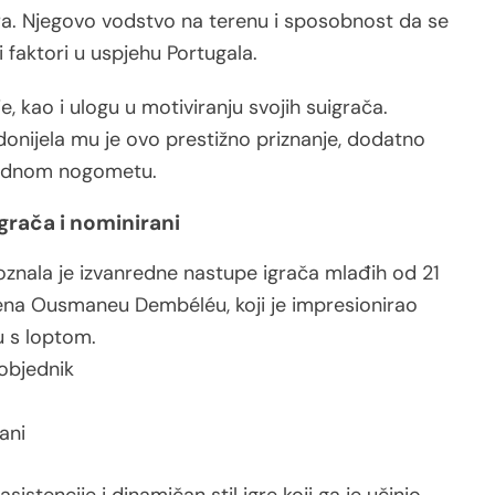
ra. Njegovo vodstvo na terenu i sposobnost da se
i faktori u uspjehu Portugala.
e, kao i ulogu u motiviranju svojih suigrača.
onijela mu je ovo prestižno priznanje, dodatno
rodnom nogometu.
igrača i nominirani
znala je izvanredne nastupe igrača mlađih od 21
ljena Ousmaneu Dembéléu, koji je impresionirao
u s loptom.
objednik
ani