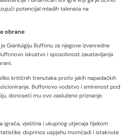
istencije i dinamičan stil igre koji ga je učinio
ujući potencijal mladih talenata na
ne obrane
je Gianluigiju Buffonu za njegove izvanredne
Buffonovo iskustvo i sposobnost zaustavljanja
brani.
liko kritičnih trenutaka protiv jakih napadačkih
ozicioniranje. Buffonovo vodstvo i smirenost pod
aliju, donoseći mu ovo zasluženo priznanje.
 igrača, vještina i ukupnog utjecaja tijekom
ne statistike, doprinos uspjehu momčadi i istaknute