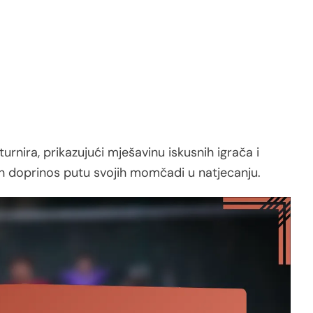
urnira, prikazujući mješavinu iskusnih igrača i
jan doprinos putu svojih momčadi u natjecanju.