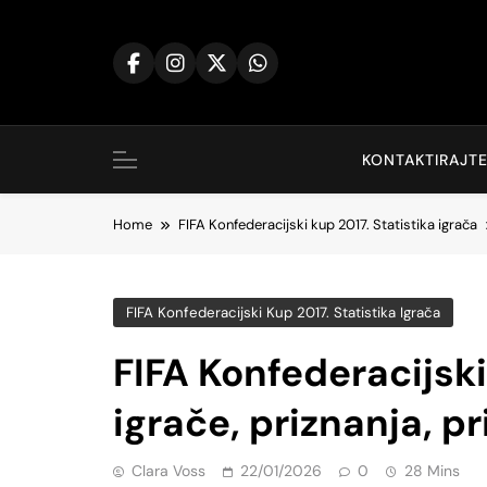
Skip
to
content
KONTAKTIRAJTE
Home
FIFA Konfederacijski kup 2017. Statistika igrača
FIFA Konfederacijski Kup 2017. Statistika Igrača
FIFA Konfederacijsk
igrače, priznanja, p
Clara Voss
22/01/2026
0
28 Mins