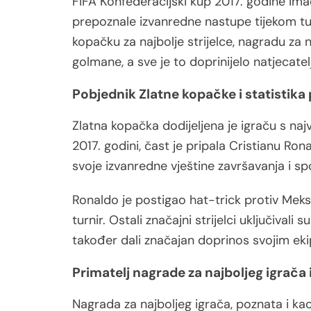
FIFA Konfederacijski kup 2017. godine imao
prepoznale izvanredne nastupe tijekom tur
kopačku za najbolje strijelce, nagradu za n
golmane, a sve je to doprinijelo natjecat
Pobjednik Zlatne kopačke i statistika
Zlatna kopačka dodijeljena je igraču s n
2017. godini, čast je pripala Cristianu Ron
svoje izvanredne vještine završavanja i s
Ronaldo je postigao hat-trick protiv Meksi
turnir. Ostali značajni strijelci uključivali
također dali značajan doprinos svojim ek
Primatelj nagrade za najboljeg igrača 
Nagrada za najboljeg igrača, poznata i kao