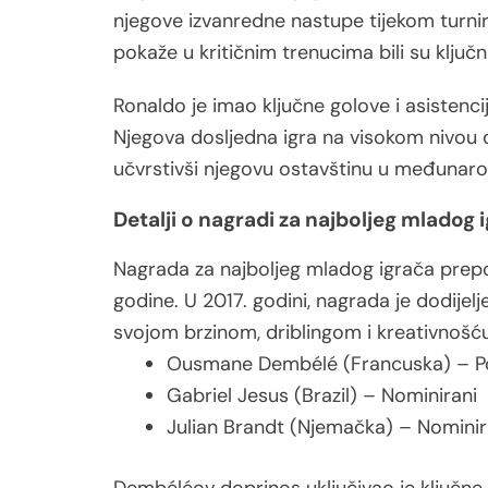
njegove izvanredne nastupe tijekom turni
pokaže u kritičnim trenucima bili su ključn
Ronaldo je imao ključne golove i asistencij
Njegova dosljedna igra na visokom nivou d
učvrstivši njegovu ostavštinu u međuna
Detalji o nagradi za najboljeg mladog 
Nagrada za najboljeg mladog igrača prepo
godine. U 2017. godini, nagrada je dodije
svojom brzinom, driblingom i kreativnošć
Ousmane Dembélé (Francuska) – P
Gabriel Jesus (Brazil) – Nominirani
Julian Brandt (Njemačka) – Nominir