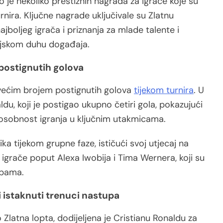
 je nekoliko prestižnih nagrada za igrače koje su
nira. Ključne nagrade uključivale su Zlatnu
ajboljeg igrača i priznanja za mlade talente i
eljskom duhu događaja.
 postignutih golova
ajvećim brojem postignutih golova
tijekom turnira
. U
aldu, koji je postigao ukupno četiri gola, pokazujući
posobnost igranja u ključnim utakmicama.
ka tijekom grupne faze, ističući svoj utjecaj na
 su igrače poput Alexa Iwobija i Tima Wernera, koji su
ipama.
i istaknuti trenuci nastupa
 Zlatna lopta, dodijeljena je Cristianu Ronaldu za