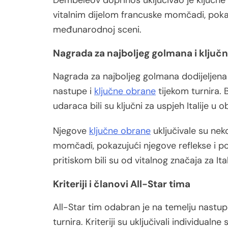
Dembéléov doprinos uključivao je ključne as
vitalnim dijelom francuske momčadi, pokaz
međunarodnoj sceni.
Nagrada za najboljeg golmana i ključ
Nagrada za najboljeg golmana dodijeljena 
nastupe i
ključne obrane
tijekom turnira. 
udaraca bili su ključni za uspjeh Italije u o
Njegove
ključne obrane
uključivale su neko
momčadi, pokazujući njegove reflekse i p
pritiskom bili su od vitalnog značaja za It
Kriteriji i članovi All-Star tima
All-Star tim odabran je na temelju nastupa
turnira. Kriteriji su uključivali individual