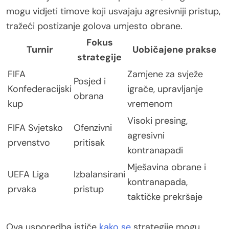
mogu vidjeti timove koji usvajaju agresivniji pristup,
tražeći postizanje golova umjesto obrane.
Fokus
Turnir
Uobičajene prakse
strategije
FIFA
Zamjene za svježe
Posjed i
Konfederacijski
igrače, upravljanje
obrana
kup
vremenom
Visoki presing,
FIFA Svjetsko
Ofenzivni
agresivni
prvenstvo
pritisak
kontranapadi
Mješavina obrane i
UEFA Liga
Izbalansirani
kontranapada,
prvaka
pristup
taktičke prekršaje
Ova usporedba ističe
kako se
strategije mogu