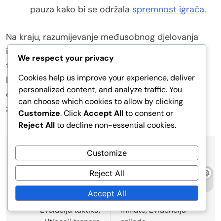
pauza kako bi se održala
spremnost igrača
.
Na kraju, razumijevanje međusobnog djelovanja
između umora i rizika od ozljeda ključno je za
We respect your privacy
timove koji se natječu u produžecima.
Cookies help us improve your experience, deliver
Prepoznavanjem ovih faktora, treneri mogu
personalized content, and analyze traffic. You
donositi informirane odluke koje prioritiziraju
can choose which cookies to allow by clicking
zdravlje igrača dok se bore za pobjedu.
Customize
. Click
Accept All
to consent or
Reject All
to decline non-essential cookies.
Customize
Post
Previous:
Next:
Reject All
navigation
FIFA Konfederacijski
FIFA Kup konfederacija
kup 2017: Povijesne
2017: Spremnost
Accept All
usporedbe strategija,
igrača, Odigrane
Evolucija taktika,
minute, Evidencija