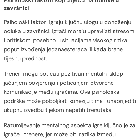
Psihološki faktori koji utječu na odluke u
završnici
Psihološki faktori igraju ključnu ulogu u donošenju
odluka u završnici. Igrači moraju upravljati stresom
i pritiskom, posebno u situacijama visokog rizika
poput izvođenja jedanaesteraca ili kada brane
tijesnu prednost.
Treneri mogu poticati pozitivan mentalni sklop
jačanjem povjerenja i poticanjem otvorene
komunikacije među igračima. Ova psihološka
podrška može poboljšati koheziju tima i unaprijediti
ukupnu izvedbu tijekom napetih trenutaka.
Razumijevanje mentalnog aspekta igre ključno je za
igrače i trenere, jer može biti razlika između