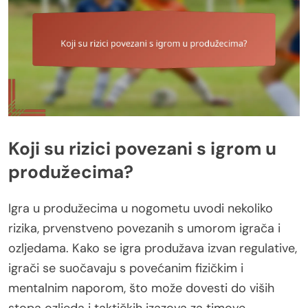
Koji su rizici povezani s igrom u
produžecima?
Igra u produžecima u nogometu uvodi nekoliko
rizika, prvenstveno povezanih s umorom igrača i
ozljedama. Kako se igra produžava izvan regulative,
igrači se suočavaju s povećanim fizičkim i
mentalnim naporom, što može dovesti do viših
stopa ozljeda i taktičkih izazova za timove.