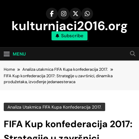
Skip
to
content
kulturnjaci2016.org
Subscribe
MENU
Home
Analiza utakmica FIFA Kupa konfederacija 2017.
FIFA Kup konfederacija 2017: Strategije u završnici, dinamika
produžetaka, izvođenje jedanaesteraca
Analiza Utakmica FIFA Kupa Konfederacija 2017.
FIFA Kup konfederacija 2017:
Strategije u završnici,