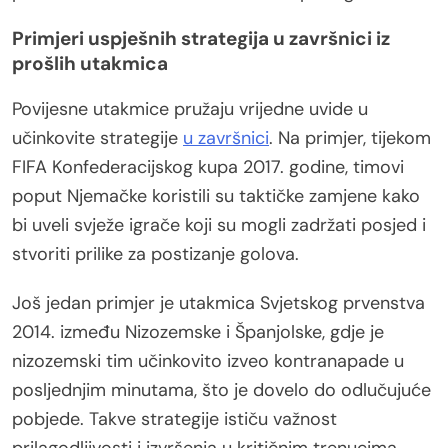
Primjeri uspješnih strategija u završnici iz
prošlih utakmica
Povijesne utakmice pružaju vrijedne uvide u
učinkovite strategije
u završnici
. Na primjer, tijekom
FIFA Konfederacijskog kupa 2017. godine, timovi
poput Njemačke koristili su taktičke zamjene kako
bi uveli svježe igrače koji su mogli zadržati posjed i
stvoriti prilike za postizanje golova.
Još jedan primjer je utakmica Svjetskog prvenstva
2014. između Nizozemske i Španjolske, gdje je
nizozemski tim učinkovito izveo kontranapade u
posljednjim minutama, što je dovelo do odlučujuće
pobjede. Takve strategije ističu važnost
prilagodljivosti i izvršenja u kritičnim trenucima.