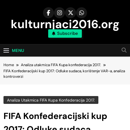
Skip
to
content
kulturnjaci2016.org
Subscribe
MENU
Home
Analiza utakmica FIFA Kupa konfederacija 2017.
FIFA Konfederacijski kup 2017: Odluke sudaca, korištenje VAR-a, analiza
kontroverzi
Analiza Utakmica FIFA Kupa Konfederacija 2017.
FIFA Konfederacijski kup
2017: Odluke sudaca,