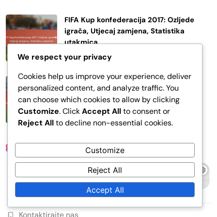
FIFA Kup konfederacija 2017: Ozljede
igrača, Utjecaj zamjena, Statistika
utakmica
We respect your privacy
30/01/2026
Cookies help us improve your experience, deliver
FIFA Konfederacijski kup 2017: Kemija
personalized content, and analyze traffic. You
momčadi, Partnerstva igrača,
can choose which cookies to allow by clicking
Komunikacija
Customize
. Click
Accept All
to consent or
30/01/2026
Reject All
to decline non-essential cookies.
Poveznice
Customize
Tko smo mi
Reject All
Accept All
Sav sadržaj
Kontaktirajte nas