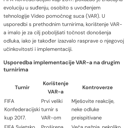
evoluciju u suđenju, osobito s uvođenjem
tehnologije Video pomoćnog suca (VAR). U
usporedbi s prethodnim turnirima, korištenje VAR-
a imalo je za cilj poboljšati točnost donošenja
odluka, iako je također izazvalo rasprave o njegovoj
učinkovitosti i implementaciji.
Usporedba implementacije VAR-a na drugim
turnirima
Korištenje
Turnir
Kontroverze
VAR-a
FIFA
Prvi veliki
Mješovite reakcije,
Konfederacijski
turnir s
neke odluke
kup 2017.
VAR-om
preispitivane
FIFA Svjetsko
Proširena
Veća pažnja, nekoliko