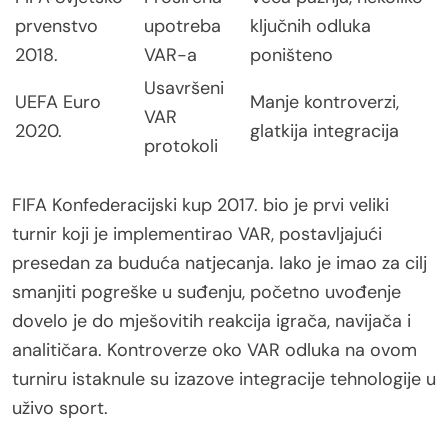
prvenstvo
upotreba
ključnih odluka
2018.
VAR-a
poništeno
Usavršeni
UEFA Euro
Manje kontroverzi,
VAR
2020.
glatkija integracija
protokoli
FIFA Konfederacijski kup 2017. bio je prvi veliki
turnir koji je implementirao VAR, postavljajući
presedan za buduća natjecanja. Iako je imao za cilj
smanjiti pogreške u suđenju, početno uvođenje
dovelo je do mješovitih reakcija igrača, navijača i
analitičara. Kontroverze oko VAR odluka na ovom
turniru istaknule su izazove integracije tehnologije u
uživo sport.