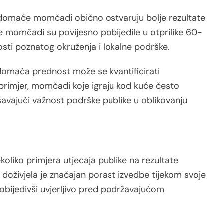
 domaće momčadi obično ostvaruju bolje rezultate
e momčadi su povijesno pobijedile u otprilike 60-
sti poznatog okruženja i lokalne podrške.
domaća prednost može se kvantificirati
primjer, momčadi koje igraju kod kuće često
šavajući važnost podrške publike u oblikovanju
koliko primjera utjecaja publike na rezultate
 doživjela je značajan porast izvedbe tijekom svoje
bijedivši uvjerljivo pred podržavajućom