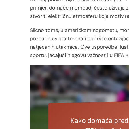
primjer, domaće momčadi često uživaju zn
stvoriti električnu atmosferu koja motivira
Slično tome, u američkom nogometu, momča
poznatih uvjeta terena i podrške entuzijas
natjecanih utakmica. Ove usporedbe ilustri
sportu, jačajući njegovu važnost i u FIFA