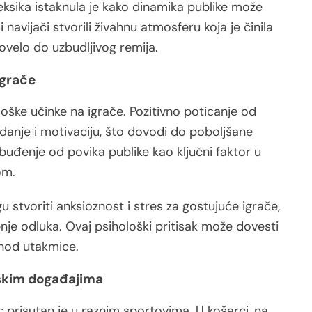
ksika istaknula je kako dinamika publike može
 navijači stvorili živahnu atmosferu koja je činila
ovelo do uzbudljivog remija.
igrače
ške učinke na igrače. Pozitivno poticanje od
anje i motivaciju, što dovodi do poboljšane
buđenje od povika publike kao ključni faktor u
om.
 stvoriti anksioznost i stres za gostujuće igrače,
nje odluka. Ovaj psihološki pritisak može dovesti
shod utakmice.
tskim događajima
; prisutan je u raznim sportovima. U košarci, na