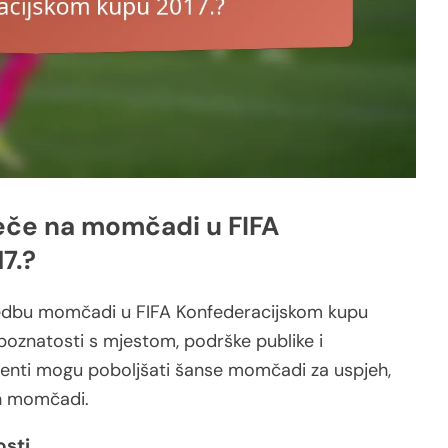
eče na momčadi u FIFA
7.?
edbu momčadi u FIFA Konfederacijskom kupu
poznatosti s mjestom, podrške publike i
enti mogu poboljšati šanse momčadi za uspjeh,
ih momčadi.
osti