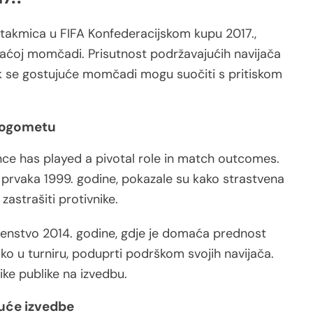
utakmica u FIFA Konfederacijskom kupu 2017.,
aćoj momčadi. Prisutnost podržavajućih navijača
k se gostujuće momčadi mogu suočiti s pritiskom
 nogometu
nce has played a pivotal role in match outcomes.
 prvaka 1999. godine, pokazale su kako strastvena
zastrašiti protivnike.
rvenstvo 2014. godine, gdje je domaća prednost
ko u turniru, poduprti podrškom svojih navijača.
mike publike na izvedbu.
juće izvedbe