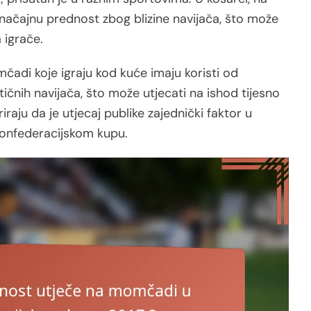
ačajnu prednost zbog blizine navijača, što može
 igrače.
di koje igraju kod kuće imaju koristi od
tičnih navijača, što može utjecati na ishod tijesno
raju da je utjecaj publike zajednički faktor u
 Konfederacijskom kupu.