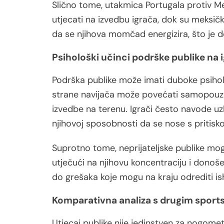
Slično tome, utakmica Portugala protiv Me
utjecati na izvedbu igrača, dok su meksički
da se njihova momčad energizira, što je d
Psihološki učinci podrške publike na 
Podrška publike može imati duboke psiholo
strane navijača može povećati samopouzd
izvedbe na terenu. Igrači često navode uz
njihovoj sposobnosti da se nose s pritisk
Suprotno tome, neprijateljske publike mogu
utječući na njihovu koncentraciju i donoše
do grešaka koje mogu na kraju odrediti i
Komparativna analiza s drugim spor
Utjecaj publike nije jedinstven za nogomet