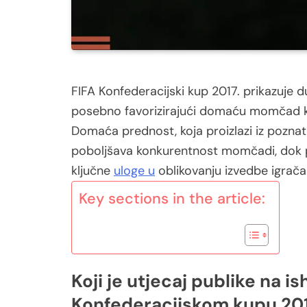
FIFA Konfederacijski kup 2017. prikazuje d
posebno favorizirajući domaću momčad k
Domaća prednost, koja proizlazi iz poznat
poboljšava konkurentnost momčadi, dok psi
ključne
uloge u
oblikovanju izvedbe igrača
Key sections in the article:
Koji je utjecaj publike na i
Konfederacijskom kupu 201