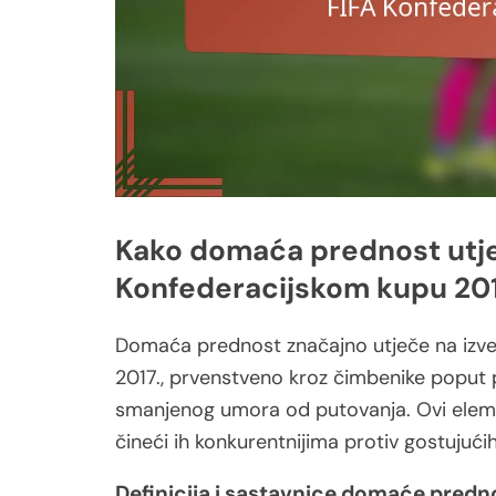
Kako domaća prednost utj
Konfederacijskom kupu 201
Domaća prednost značajno utječe na izv
2017., prvenstveno kroz čimbenike poput 
smanjenog umora od putovanja. Ovi elem
čineći ih konkurentnijima protiv gostujuć
Definicija i sastavnice domaće predn