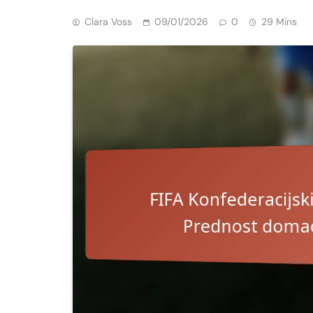
Clara Voss
09/01/2026
0
29 Mins