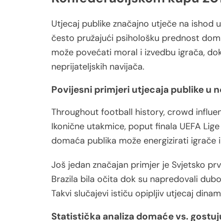
Utjecaj publike značajno utječe na ishod 
često pružajući psihološku prednost dom
može povećati moral i izvedbu igrača, do
neprijateljskih navijača.
Povijesni primjeri utjecaja publike u
Throughout football history, crowd influe
Ikonične utakmice, poput finala UEFA Lige
domaća publika može energizirati igrače i 
Još jedan značajan primjer je Svjetsko p
Brazila bila očita dok su napredovali dubo
Takvi slučajevi ističu opipljiv utjecaj dina
Statistička analiza domaće vs. gostu